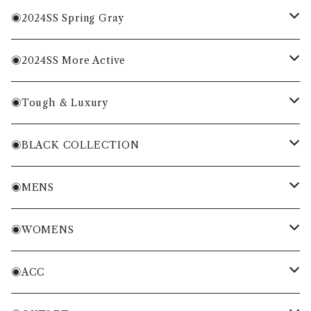
MENS
◉2024SS Spring Gray
WOMENS
MENS
◉2024SS More Active
ACC
WOMENS
MENS
◉Tough & Luxury
WOMENS
・Cordura Eco Collection
◉BLACK COLLECTION
ACC
・More Classical & Fashionable
・VESSEL×ZOY
◉MENS
シャツ・ポロシャツ
◉WOMENS
Tシャツ・トレーナー
シャツ・ポロシャツ
◉ACC