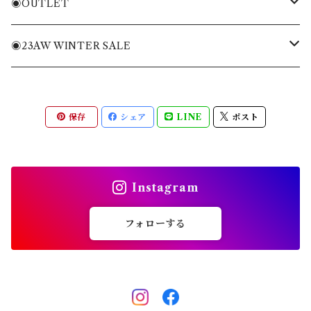
ニット・ニットベスト
Tシャツ・トレーナー
バッグ
◉OUTLET
ブルゾン・ジャケット
ニット・ニットベスト
キャディバッグ
MENS APPAREL
◉23AW WINTER SALE
パンツ・ショートパンツ
ブルゾン・ジャケット
ヘッドカバー
WOMENS APPAREL
MENS
保存
シェア
LINE
ポスト
全てのアイテム
パンツ・ショートパンツ
キャップ・バイザー
ACC
WOMENS
スカート・ワンピース
ソックス
ACC
Instagram
全てのアイテム
シューズ
フォローする
その他雑貨