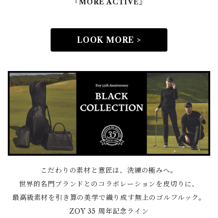
『MORE ACTIVE』
LOOK MORE >
こだわりの素材と意匠は、洗練の極みへ。
世界的名門ブランドとのコラボレーションを皮切りに、
最高級素材を引き算の美学で織り成す無上のゴルフルック。
ZOY 35 周年記念ライン