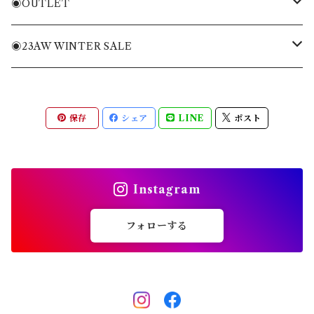
ニット・ニットベスト
Tシャツ・トレーナー
バッグ
◉OUTLET
ブルゾン・ジャケット
ニット・ニットベスト
キャディバッグ
MENS APPAREL
◉23AW WINTER SALE
パンツ・ショートパンツ
ブルゾン・ジャケット
ヘッドカバー
WOMENS APPAREL
MENS
保存
シェア
LINE
ポスト
全てのアイテム
パンツ・ショートパンツ
キャップ・バイザー
ACC
WOMENS
スカート・ワンピース
ソックス
ACC
Instagram
全てのアイテム
シューズ
フォローする
その他雑貨