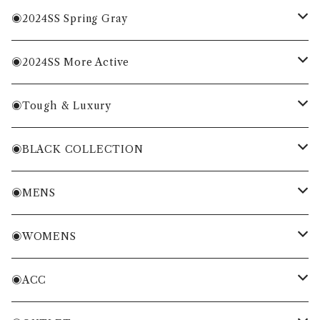
MENS
◉2024SS Spring Gray
WOMENS
MENS
◉2024SS More Active
ACC
WOMENS
MENS
◉Tough & Luxury
WOMENS
・Cordura Eco Collection
◉BLACK COLLECTION
ACC
・More Classical & Fashionable
・VESSEL×ZOY
◉MENS
シャツ・ポロシャツ
◉WOMENS
Tシャツ・トレーナー
シャツ・ポロシャツ
◉ACC