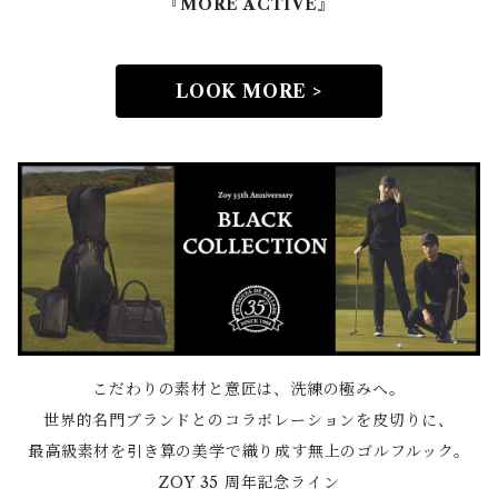
『MORE ACTIVE』
LOOK MORE >
こだわりの素材と意匠は、洗練の極みへ。
世界的名門ブランドとのコラボレーションを皮切りに、
最高級素材を引き算の美学で織り成す無上のゴルフルック。
ZOY 35 周年記念ライン