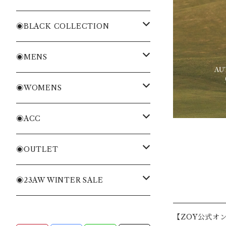
WOMENS
・Cordura Eco Collection
◉BLACK COLLECTION
ACC
・More Classical & Fashionable
・VESSEL×ZOY
◉MENS
シャツ・ポロシャツ
◉WOMENS
Tシャツ・トレーナー
シャツ・ポロシャツ
◉ACC
ニット・ニットベスト
Tシャツ・トレーナー
バッグ
◉OUTLET
ブルゾン・ジャケット
ニット・ニットベスト
キャディバッグ
MENS APPAREL
◉23AW WINTER SALE
パンツ・ショートパンツ
ブルゾン・ジャケット
ヘッドカバー
WOMENS APPAREL
MENS
【ZOY公式オ