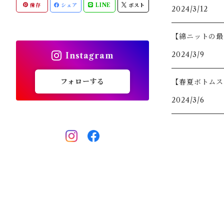
保存
シェア
LINE
ポスト
2024/3/12
全てのアイテム
パンツ・ショートパンツ
キャップ・バイザー
ACC
WOMENS
【綿ニットの最
スカート・ワンピース
ソックス
ACC
2024/3/9
Instagram
全てのアイテム
シューズ
フォローする
【春夏ボトムス
2024/3/6
その他雑貨