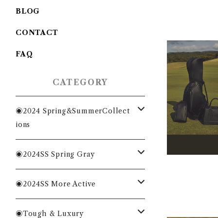
BLOG
CONTACT
FAQ
CATEGORY
◉2024 Spring&SummerCollect
ions
MENS
◉2024SS Spring Gray
WOMENS
MENS
◉2024SS More Active
ACC
WOMENS
MENS
◉Tough & Luxury