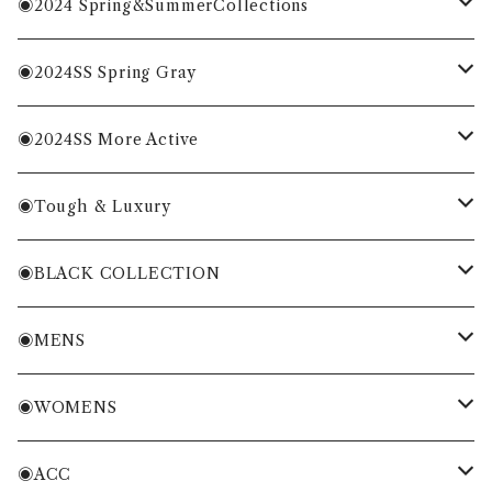
◉2024 Spring&SummerCollections
MENS
◉2024SS Spring Gray
WOMENS
MENS
◉2024SS More Active
ACC
WOMENS
MENS
◉Tough & Luxury
WOMENS
・Cordura Eco Collection
◉BLACK COLLECTION
ACC
・More Classical & Fashionable
・VESSEL×ZOY
◉MENS
シャツ・ポロシャツ
◉WOMENS
Tシャツ・トレーナー
シャツ・ポロシャツ
◉ACC