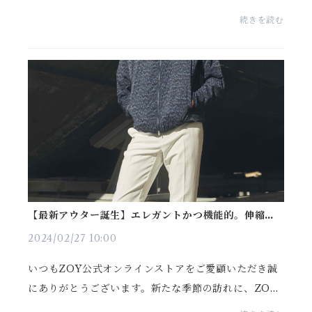
全てのゴルファーに、その最新モデルを今季も捧げま
続きを読む
す。▶ 特設サイト：https://zoy24ss.online/more-ac
tive/...
【最新アウター誕生】エレガントかつ機能的。伸縮自
在の軽量仕様。心奪われる大胆デザイン。この春、必
携
2024/02/27 10:00
いつもZOY公式オンラインストアをご愛顧いただき誠
にありがとうございます。新たな季節の訪れに、ZOY
が満を持して発表する春夏最新コレクション。もうチ