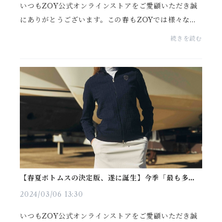
いつもZOY公式オンラインストアをご愛顧いただき誠
にありがとうございます。この春もZOYでは様々なセ
ーターがリリースされていきますが、その中でも「必
続きを読む
見のアイテム」として本日紹介するのは、「エレガン
スの極...
【春夏ボトムスの決定版、遂に誕生】今季「最も多機
能」なハイスペックボトムスの、驚くべき機能美と
は？
2024/03/06 13:30
いつもZOY公式オンラインストアをご愛顧いただき誠