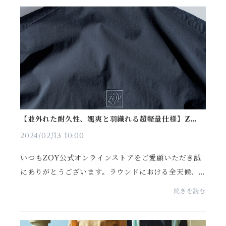
ションを象...
【並外れた耐久性、颯爽と羽織れる超軽量仕様】ZOY
の今季全アイテム中『最強』の春夏アウター遂に誕生
2024/02/13 10:00
いつもZOY公式オンラインストアをご愛顧いただき誠
にありがとうございます。ラウンドにおける全天候、
ゴルファーの全モーションに完全対応。驚異的な「強
続きを読む
度」を誇りながらも「颯爽」と羽織れる軽量仕様。春
夏の本...