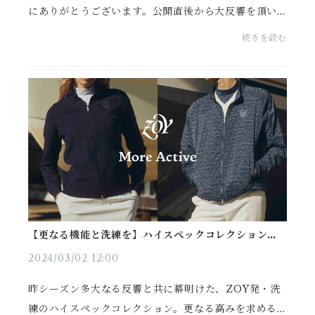
にありがとうございます。公開直後から大反響を頂い
ております、最新春夏コレクション。その数あるアイテ
続きを読む
ムの中でも「最も多機能なボトムス」を本日はご紹
介。春...
【更なる機能と洗練を】ハイスペックコレクション
「MORE ACTIVE」2024春夏最新モデル公開
2024/03/02 12:00
昨シーズン多大なる反響と共に幕明けた、ZOY発・洗
練のハイスペックコレクション。更なる高みを求める