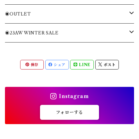
ニット・ニットベスト
Tシャツ・トレーナー
バッグ
◉OUTLET
ブルゾン・ジャケット
ニット・ニットベスト
キャディバッグ
MENS APPAREL
◉23AW WINTER SALE
パンツ・ショートパンツ
ブルゾン・ジャケット
ヘッドカバー
WOMENS APPAREL
MENS
保存
シェア
LINE
ポスト
全てのアイテム
パンツ・ショートパンツ
キャップ・バイザー
ACC
WOMENS
スカート・ワンピース
ソックス
ACC
Instagram
全てのアイテム
シューズ
フォローする
その他雑貨