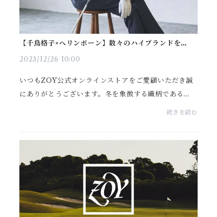
【千鳥格子×ヘリンボーン】数々のハイブランドを魅了
する「尾州ウール」を贅沢使用したセットアップとは
2023/12/26 10:00
いつもZOY公式オンラインストアをご愛顧いただき誠
にありがとうございます。冬を象徴する織柄である
「千鳥格子」と「ヘリンボーン」。そのクラシカルな
続きを読む
雰囲気は、ZOYが想い描く「上品・シンプル・クラシ
ック」に...