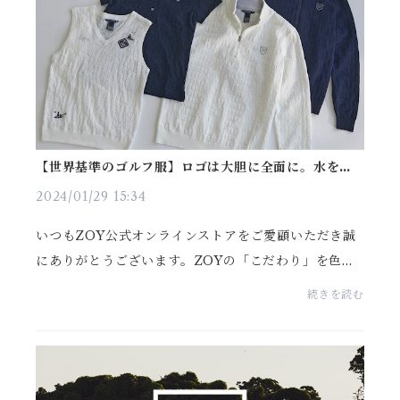
【世界基準のゴルフ服】ロゴは大胆に全面に。水を転
がるように弾くZOY自慢の「高機能春ニット」が入荷
2024/01/29 15:34
いつもZOY公式オンラインストアをご愛顧いただき誠
にありがとうございます。ZOYの「こだわり」を色濃
く表現するものとして、DRESS CODE INT'L（ドレ
続きを読む
スコードインターナショナル）という言葉がありま
す。これは「...