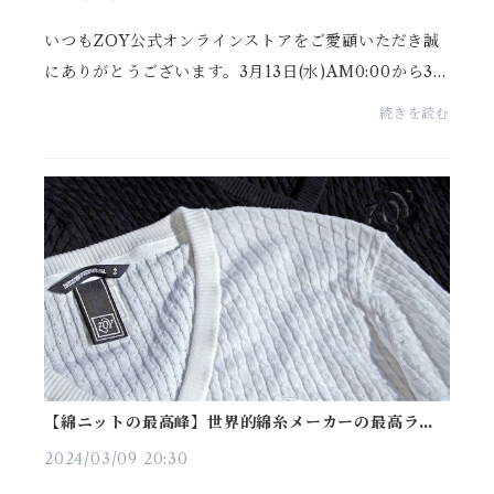
いつもZOY公式オンラインストアをご愛顧いただき誠
にありがとうございます。3月13日(水)AM0:00から3月
15日(金)AM10:00の期間中、サイトリニューアルに伴
続きを読む
い「ZOY公式ブランドサイト」および「ZOY公式オン
ラインス...
【綿ニットの最高峰】世界的綿糸メーカーの最高ラン
クの糸を紡ぐ。エレガンス極まる新作セーターをご紹
介
2024/03/09 20:30