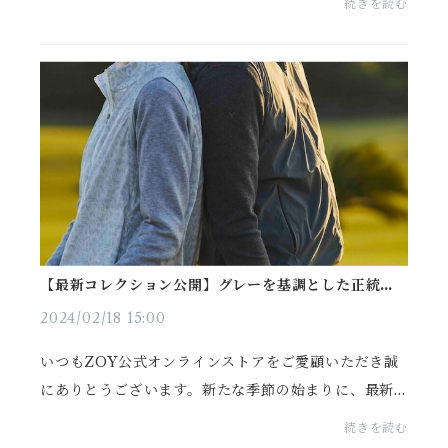
続きを読む
ェックしていただけましたか？ 最新コレクション「S
PRING ...
【最新コレクション公開】グレーを基調とした正統派
ゴルフルックの完成形『SPRING GRAY』始動
2024/02/18 15:00
いつもZOY公式オンラインストアをご愛顧いただき誠
にありとうございます。新たな季節の始まりに、最新
コレクション『SPRING GRAY』が公開されましたの
続きを読む
で、特設サイトにご案内をいたします。→ https://zoy