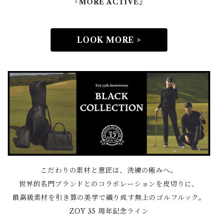
『MORE ACTIVE』
LOOK MORE >
こだわりの素材と意匠は、洗練の極みへ。
世界的名門ブランドとのコラボレーションを皮切りに、
最高級素材を引き算の美学で織り成す無上のゴルフルック。
ZOY 35 周年記念ライン