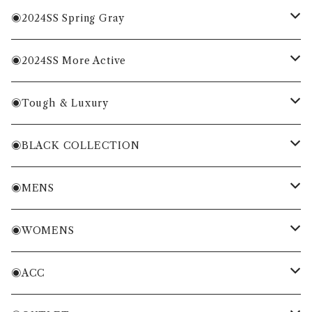
MENS
◉2024SS Spring Gray
WOMENS
MENS
◉2024SS More Active
ACC
WOMENS
MENS
◉Tough & Luxury
WOMENS
・Cordura Eco Collection
◉BLACK COLLECTION
ACC
・More Classical & Fashionable
・VESSEL×ZOY
◉MENS
シャツ・ポロシャツ
◉WOMENS
Tシャツ・トレーナー
シャツ・ポロシャツ
◉ACC