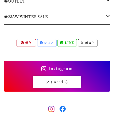
ニット・ニットベスト
Tシャツ・トレーナー
バッグ
◉OUTLET
ブルゾン・ジャケット
ニット・ニットベスト
キャディバッグ
MENS APPAREL
◉23AW WINTER SALE
パンツ・ショートパンツ
ブルゾン・ジャケット
ヘッドカバー
WOMENS APPAREL
MENS
保存
シェア
LINE
ポスト
全てのアイテム
パンツ・ショートパンツ
キャップ・バイザー
ACC
WOMENS
スカート・ワンピース
ソックス
ACC
Instagram
全てのアイテム
シューズ
フォローする
その他雑貨