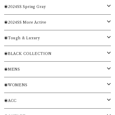
MENS
◉2024SS Spring Gray
WOMENS
MENS
◉2024SS More Active
ACC
WOMENS
MENS
◉Tough & Luxury
WOMENS
・Cordura Eco Collection
◉BLACK COLLECTION
ACC
・More Classical & Fashionable
・VESSEL×ZOY
◉MENS
シャツ・ポロシャツ
◉WOMENS
Tシャツ・トレーナー
シャツ・ポロシャツ
◉ACC