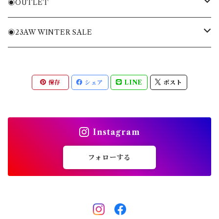
ニット・ニットベスト
Tシャツ・トレーナー
バッグ
◉OUTLET
ブルゾン・ジャケット
ニット・ニットベスト
キャディバッグ
MENS APPAREL
◉23AW WINTER SALE
パンツ・ショートパンツ
ブルゾン・ジャケット
ヘッドカバー
WOMENS APPAREL
MENS
保存
シェア
LINE
ポスト
全てのアイテム
パンツ・ショートパンツ
キャップ・バイザー
ACC
WOMENS
スカート・ワンピース
ソックス
ACC
Instagram
全てのアイテム
シューズ
フォローする
その他雑貨