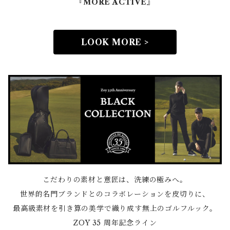
『MORE ACTIVE』
LOOK MORE >
こだわりの素材と意匠は、洗練の極みへ。
世界的名門ブランドとのコラボレーションを皮切りに、
最高級素材を引き算の美学で織り成す無上のゴルフルック。
ZOY 35 周年記念ライン