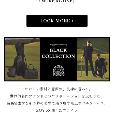
『MORE ACTIVE』
LOOK MORE >
こだわりの素材と意匠は、洗練の極みへ。
世界的名門ブランドとのコラボレーションを皮切りに、
最高級素材を引き算の美学で織り成す無上のゴルフルック。
ZOY 35 周年記念ライン