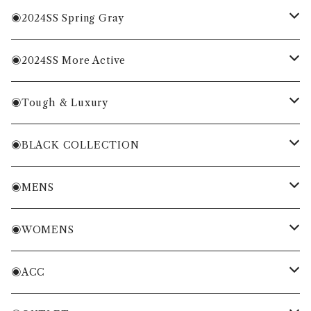
MENS
◉2024SS Spring Gray
WOMENS
MENS
◉2024SS More Active
ACC
WOMENS
MENS
◉Tough & Luxury
WOMENS
・Cordura Eco Collection
◉BLACK COLLECTION
ACC
・More Classical & Fashionable
・VESSEL×ZOY
◉MENS
シャツ・ポロシャツ
◉WOMENS
Tシャツ・トレーナー
シャツ・ポロシャツ
◉ACC