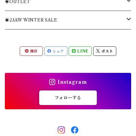
ニット・ニットベスト
Tシャツ・トレーナー
バッグ
◉OUTLET
ブルゾン・ジャケット
ニット・ニットベスト
キャディバッグ
MENS APPAREL
◉23AW WINTER SALE
パンツ・ショートパンツ
ブルゾン・ジャケット
ヘッドカバー
WOMENS APPAREL
MENS
保存
シェア
LINE
ポスト
全てのアイテム
パンツ・ショートパンツ
キャップ・バイザー
ACC
WOMENS
スカート・ワンピース
ソックス
ACC
Instagram
全てのアイテム
シューズ
フォローする
その他雑貨