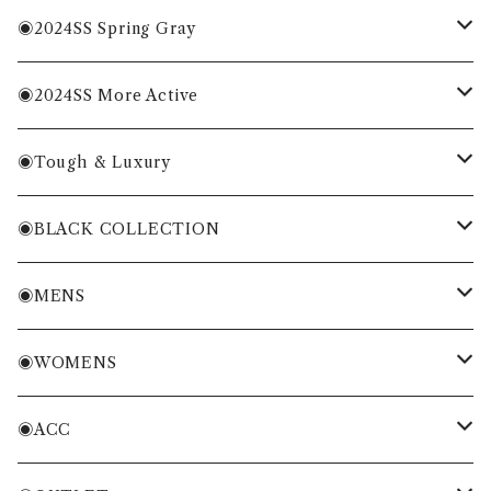
MENS
◉2024SS Spring Gray
WOMENS
MENS
◉2024SS More Active
ACC
WOMENS
MENS
◉Tough & Luxury
WOMENS
・Cordura Eco Collection
◉BLACK COLLECTION
ACC
・More Classical & Fashionable
・VESSEL×ZOY
◉MENS
シャツ・ポロシャツ
◉WOMENS
Tシャツ・トレーナー
シャツ・ポロシャツ
◉ACC