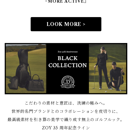
『MORE ACTIVE』
LOOK MORE >
こだわりの素材と意匠は、洗練の極みへ。
世界的名門ブランドとのコラボレーションを皮切りに、
最高級素材を引き算の美学で織り成す無上のゴルフルック。
ZOY 35 周年記念ライン