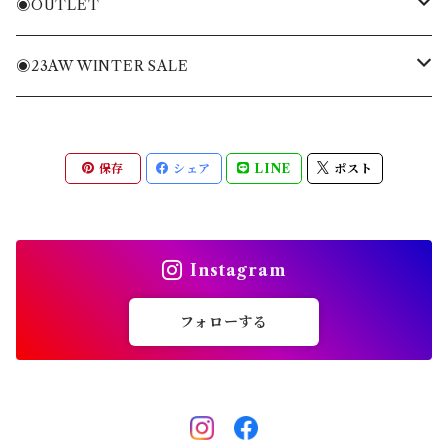
ニット・ニットベスト
Tシャツ・トレーナー
バッグ
◉OUTLET
ブルゾン・ジャケット
ニット・ニットベスト
キャディバッグ
MENS APPAREL
◉23AW WINTER SALE
パンツ・ショートパンツ
ブルゾン・ジャケット
ヘッドカバー
WOMENS APPAREL
MENS
保存
シェア
LINE
ポスト
全てのアイテム
パンツ・ショートパンツ
キャップ・バイザー
ACC
WOMENS
スカート・ワンピース
ソックス
ACC
Instagram
全てのアイテム
シューズ
フォローする
その他雑貨