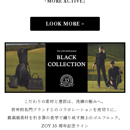
『MORE ACTIVE』
LOOK MORE >
こだわりの素材と意匠は、洗練の極みへ。
世界的名門ブランドとのコラボレーションを皮切りに、
最高級素材を引き算の美学で織り成す無上のゴルフルック。
ZOY 35 周年記念ライン