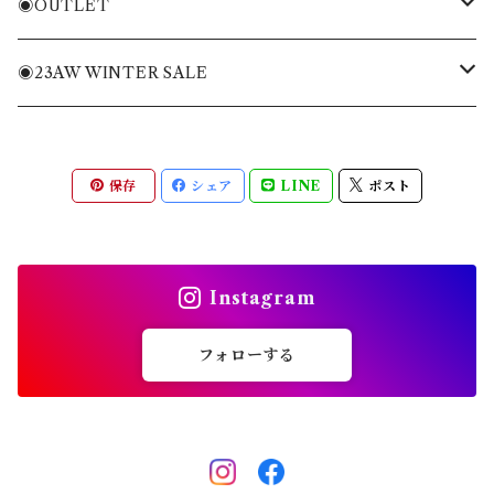
ニット・ニットベスト
Tシャツ・トレーナー
バッグ
◉OUTLET
ブルゾン・ジャケット
ニット・ニットベスト
キャディバッグ
MENS APPAREL
◉23AW WINTER SALE
パンツ・ショートパンツ
ブルゾン・ジャケット
ヘッドカバー
WOMENS APPAREL
MENS
保存
シェア
LINE
ポスト
全てのアイテム
パンツ・ショートパンツ
キャップ・バイザー
ACC
WOMENS
スカート・ワンピース
ソックス
ACC
Instagram
全てのアイテム
シューズ
フォローする
その他雑貨