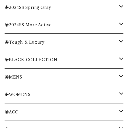
MENS
◉2024SS Spring Gray
WOMENS
MENS
◉2024SS More Active
ACC
WOMENS
MENS
◉Tough & Luxury
WOMENS
・Cordura Eco Collection
◉BLACK COLLECTION
ACC
・More Classical & Fashionable
・VESSEL×ZOY
◉MENS
シャツ・ポロシャツ
◉WOMENS
Tシャツ・トレーナー
シャツ・ポロシャツ
◉ACC