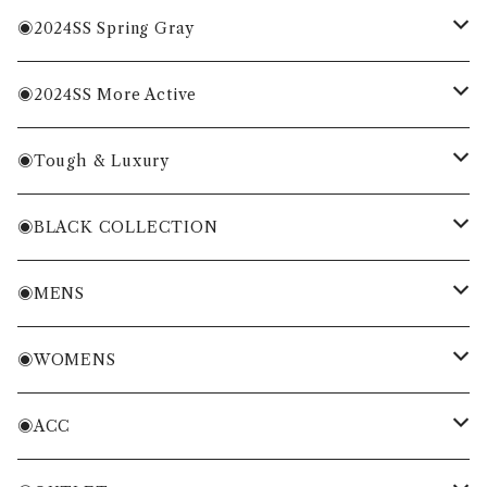
MENS
◉2024SS Spring Gray
WOMENS
MENS
◉2024SS More Active
ACC
WOMENS
MENS
◉Tough & Luxury
WOMENS
・Cordura Eco Collection
◉BLACK COLLECTION
ACC
・More Classical & Fashionable
・VESSEL×ZOY
◉MENS
シャツ・ポロシャツ
◉WOMENS
Tシャツ・トレーナー
シャツ・ポロシャツ
◉ACC