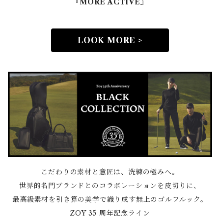
『MORE ACTIVE』
LOOK MORE >
こだわりの素材と意匠は、洗練の極みへ。
世界的名門ブランドとのコラボレーションを皮切りに、
最高級素材を引き算の美学で織り成す無上のゴルフルック。
ZOY 35 周年記念ライン