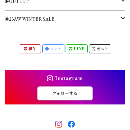
ニット・ニットベスト
Tシャツ・トレーナー
バッグ
◉OUTLET
ブルゾン・ジャケット
ニット・ニットベスト
キャディバッグ
MENS APPAREL
◉23AW WINTER SALE
パンツ・ショートパンツ
ブルゾン・ジャケット
ヘッドカバー
WOMENS APPAREL
MENS
保存
シェア
LINE
ポスト
全てのアイテム
パンツ・ショートパンツ
キャップ・バイザー
ACC
WOMENS
スカート・ワンピース
ソックス
ACC
Instagram
全てのアイテム
シューズ
フォローする
その他雑貨