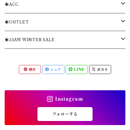
Tシャツ・トレーナー
シャツ・ポロシャツ
◉ACC
ニット・ニットベスト
Tシャツ・トレーナー
バッグ
◉OUTLET
ブルゾン・ジャケット
ニット・ニットベスト
キャディバッグ
MENS APPAREL
◉23AW WINTER SALE
パンツ・ショートパンツ
ブルゾン・ジャケット
ヘッドカバー
WOMENS APPAREL
MENS
保存
シェア
LINE
ポスト
全てのアイテム
パンツ・ショートパンツ
キャップ・バイザー
ACC
WOMENS
スカート・ワンピース
ソックス
ACC
Instagram
全てのアイテム
シューズ
フォローする
その他雑貨