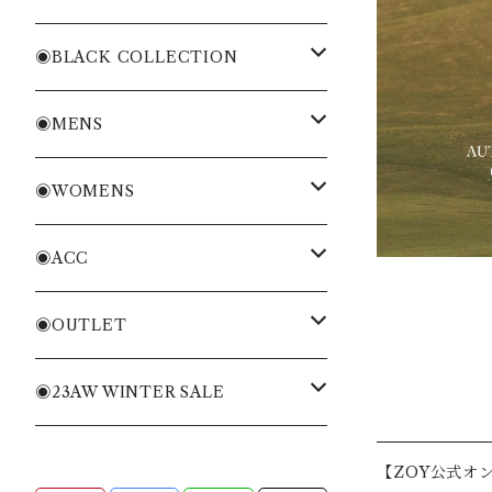
WOMENS
・Cordura Eco Collection
◉BLACK COLLECTION
ACC
・More Classical & Fashionable
・VESSEL×ZOY
◉MENS
シャツ・ポロシャツ
◉WOMENS
Tシャツ・トレーナー
シャツ・ポロシャツ
◉ACC
ニット・ニットベスト
Tシャツ・トレーナー
バッグ
◉OUTLET
ブルゾン・ジャケット
ニット・ニットベスト
キャディバッグ
MENS APPAREL
◉23AW WINTER SALE
パンツ・ショートパンツ
ブルゾン・ジャケット
ヘッドカバー
WOMENS APPAREL
MENS
【ZOY公式オ