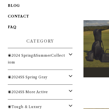
BLOG
CONTACT
FAQ
CATEGORY
◉2024 Spring&SummerCollect
ions
MENS
◉2024SS Spring Gray
WOMENS
MENS
◉2024SS More Active
ACC
WOMENS
MENS
◉Tough & Luxury