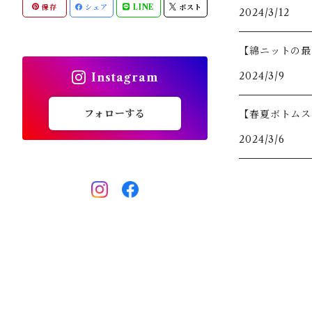
保存
シェア
LINE
ポスト
2024/3/12
全てのアイテム
パンツ・ショートパンツ
キャップ・バイザー
ACC
WOMENS
【綿ニットの最
スカート・ワンピース
ソックス
ACC
2024/3/9
Instagram
全てのアイテム
シューズ
フォローする
【春夏ボトムス
2024/3/6
その他雑貨